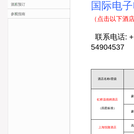
国际电子
酒店预订
参观指南
（
点击以下酒
联系电话: +8
5490453
酒店名称
/
星级
豪
虹桥温德姆酒店
（四星标准）
豪
高
上海悦隆酒
店