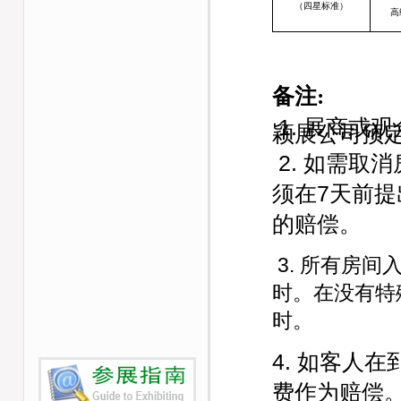
（四星标准）
高
备注
:
1. 展商或
颖展公司预
2. 如需取
须在7天前
的赔偿。
3.
所有房间
时。在没有特
时。
4. 如客人
费作为赔偿