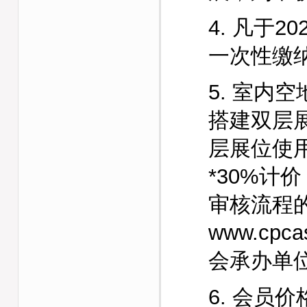
4. 凡于
一次性缴
5. 室内
搭建双层
层展位使
*30%计
审核流程
www.cpca
会承办单
6. 会员