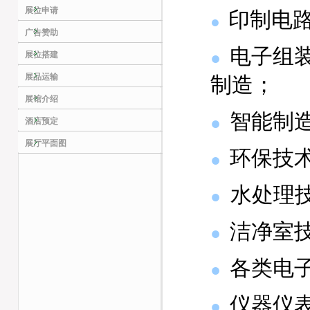
展位申请
印制电
●
广告赞助
电子组
●
展位搭建
展品运输
制造；
展馆介绍
智能制
●
酒店预定
展厅平面图
环保技
●
水处理
●
洁净室
●
各类电
●
仪器仪
●