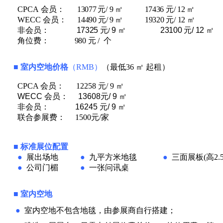
CPCA 会员
：
13077
元
/
9 ㎡
17436
元
/
12 ㎡
WECC 会员
：
14490
元
/
9 ㎡
19320
元
/
12 ㎡
非会员
：
17325
元
9 ㎡
23100
元
/
12 ㎡
/
角位费
：
980
元
/
个
■
室内空地价格
（
RMB
）
（最低
36 ㎡
起租）
CPCA 会员： 12258 元/ 9 ㎡
WECC 会员： 13608元/ 9 ㎡
非会员： 16245 元/ 9 ㎡
联合参展费： 1500元/家
■
标准展位配置
●
展出场地
●
九平方米
地毯
●
三面展板
(
高
2.
●
公司门楣
●
一张问讯桌
■
室内空地
●
室内空地不包含地毯，由参展商自行搭建；