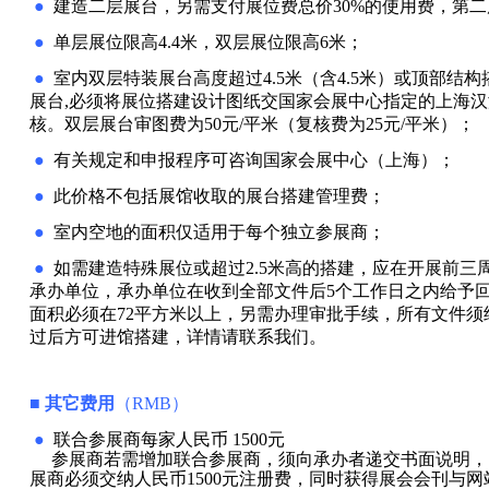
●
建造二层展台，另需支付展位费总价
30%
的使用费，第二
●
单层展位限高
4.4
米
，双层展位限高
6
米
；
●
室内
双层
特装展台高度超过
4.5
米
（含
4.5
米
）或顶部结构
展台,必须将展位搭建
设计图纸交国家会展中心指定的上海汉
核。
双层展台审图费为
50
元
/
平米（复核费为
25
元
/
平米）；
●
有关规定和申报程序可咨询国家会展中心（上海）；
●
此价格不包括展馆收取的展台搭建管理费；
●
室内空地的面积仅适用于每个独立参展商；
●
如需建造特殊展位或超过
2.5
米
高的搭建，应在开展前三
承办单位，承办单位在收
到全部文件后
5
个工作日之内给予
面积必须在
72
平方米
以上，另需办
理审批手续，所有文件须
过后方可进馆搭建，详情请联系我们。
■
其它费用
（
RMB
）
●
联合参展商每家人民币
1500
元
参展商若需增加联合参展商，须向承办者递交书面说明，
展商必须交纳人民
币
1500
元注册费，同时获得展会会刊与网