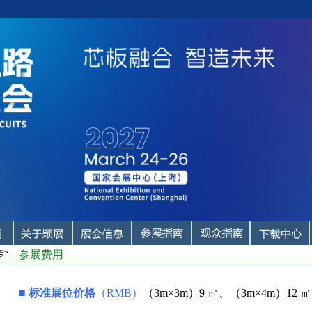
参展费用
■
标准展位价格
（
RMB
）
（
3m
×
3m
）
9 ㎡、
（
3m
×4
m
）
12 ㎡